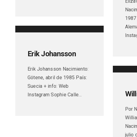
Eliza
Nacim
1987 
Alema
Insta
Erik Johansson
Erik Johansson Nacimiento:
Götene, abril de 1985 País:
Suecia + info: Web
Wil
Instagram Sophie Calle…
Por N
Willi
Nacim
julio