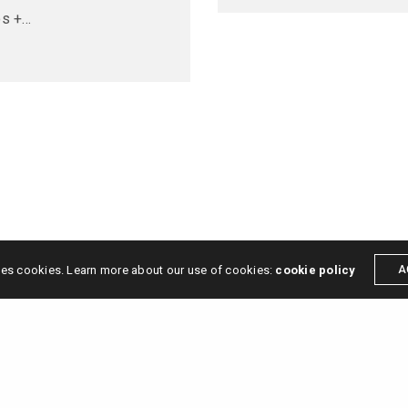
os +…
2024 © Sa Selva Studio
ses cookies. Learn more about our use of cookies:
cookie policy
A