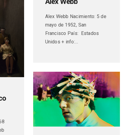
Alex Webb
Alex Webb Nacimiento: 5 de
mayo de 1952, San
Francisco País: Estados
Unidos + info:…
co
68
eb