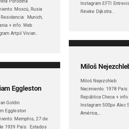
veta Porodina
Instagram EFTI Entrevi
iento: Moscú, Rusia
Rineke Dijkstra…
Residencia: Munich,
nia + info: Web
gram Artpil Vivian…
Miloš Nejezchle
Miloš Nejezchleb
liam Eggleston
Nacimiento: 1978 País
República Checa + info
an Goldin
Instagram 500px Alec 
am Eggleston
América,…
iento: Memphis, 27 de
 de 1939 País: Estados