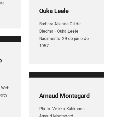
sta
Ouka Leele
Bárbara Allende Gil de
Biedma - Ouka Leele
Nacimiento: 29 de junio de
1957 -…
b
:
: Web
Arnaud Montagard
Soth
Photo: Veikko Kähkönen
Arnaud Montagard